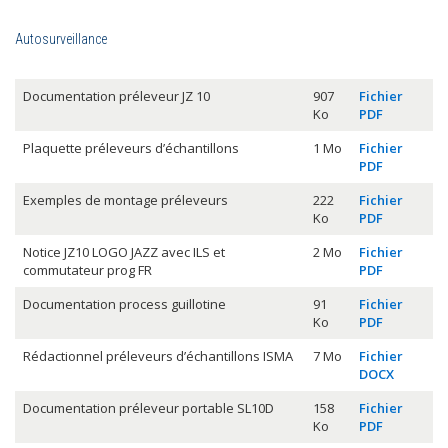
Autosurveillance
Documentation préleveur JZ 10
907
Fichier
Ko
PDF
Plaquette préleveurs d’échantillons
1 Mo
Fichier
PDF
Exemples de montage préleveurs
222
Fichier
Ko
PDF
Notice JZ10 LOGO JAZZ avec ILS et
2 Mo
Fichier
commutateur prog FR
PDF
Documentation process guillotine
91
Fichier
Ko
PDF
Rédactionnel préleveurs d’échantillons ISMA
7 Mo
Fichier
DOCX
Documentation préleveur portable SL10D
158
Fichier
Ko
PDF