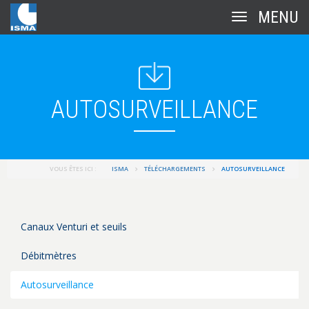
Toggle
navigation
AUTOSURVEILLANCE
VOUS ÊTES ICI :
ISMA
TÉLÉCHARGEMENTS
AUTOSURVEILLANCE
Canaux Venturi et seuils
Débitmètres
Autosurveillance