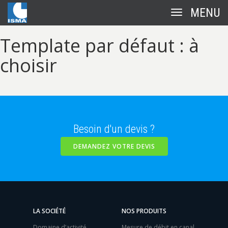
Toggle
navigation
Template par défaut : à
choisir
Besoin d'un devis ?
DEMANDEZ VOTRE DEVIS
LA SOCIÉTÉ
NOS PRODUITS
Domaine d’activité
Mesure de débit en canal