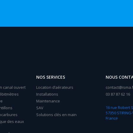
NOS SERVICES
NOUS CONT
n canal ouvert
Location d’aérateurs
contact@isma.f
ébitmètres
Installations
03 87 87 62 16
re
Maintenance
16 rue Robert
tillons
SAV
57350 STIRING
ocarbures
Solutions clés en main
France
ique des eaux