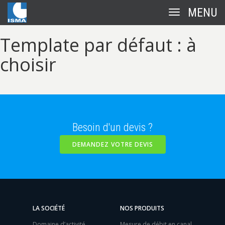
Toggle
navigation
Template par défaut : à
choisir
Besoin d'un devis ?
DEMANDEZ VOTRE DEVIS
LA SOCIÉTÉ
NOS PRODUITS
Domaine d’activité
Mesure de débit en canal