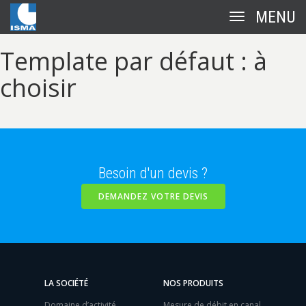
Toggle
navigation
Template par défaut : à
choisir
Besoin d'un devis ?
DEMANDEZ VOTRE DEVIS
LA SOCIÉTÉ
NOS PRODUITS
Domaine d’activité
Mesure de débit en canal