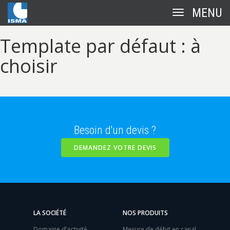
Toggle
navigation
Template par défaut : à
choisir
Besoin d'un devis ?
DEMANDEZ VOTRE DEVIS
LA SOCIÉTÉ
NOS PRODUITS
Domaine d’activité
Mesure de débit en canal