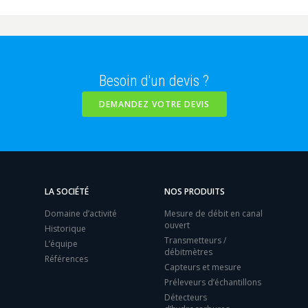
Besoin d'un devis ?
DEMANDEZ VOTRE DEVIS
LA SOCIÉTÉ
NOS PRODUITS
Domaine d’activité
Mesure de débit en canal
ouvert
Historique
Transmetteurs /
L’équipe
débitmètres
Références
Capteurs et mesure
Préleveurs d’échantillons
Détecteurs