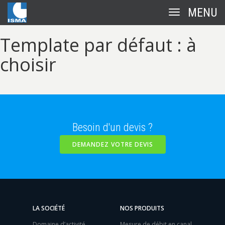
Toggle
navigation
Template par défaut : à
choisir
Besoin d'un devis ?
DEMANDEZ VOTRE DEVIS
LA SOCIÉTÉ
NOS PRODUITS
Domaine d’activité
Mesure de débit en canal