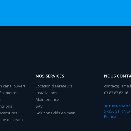
NOS SERVICES
NOUS CONT
n canal ouvert
Location d’aérateurs
contact@isma.f
ébitmètres
Installations
03 87 87 62 16
re
Maintenance
16 rue Robert
tillons
SAV
57350 STIRING
ocarbures
Solutions clés en main
France
ique des eaux