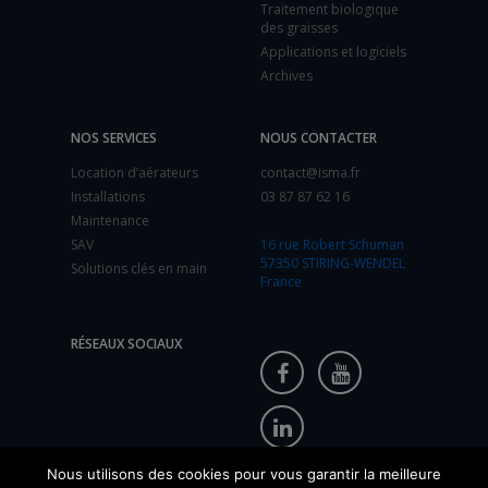
Traitement biologique
des graisses
Applications et logiciels
Archives
NOS SERVICES
NOUS CONTACTER
Location d’aérateurs
contact@isma.fr
Installations
03 87 87 62 16
Maintenance
SAV
16 rue Robert Schuman
57350 STIRING-WENDEL
Solutions clés en main
France
RÉSEAUX SOCIAUX
Nous utilisons des cookies pour vous garantir la meilleure